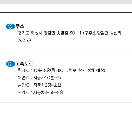
location_on
주소
경기도 화성시 양감면 송말길 30-11 (구주소:양감면 송산리
762-6)
road
고속도로
향남IC : 10분소요(향남IC 교차로 상시 정체 예상)
어연IC : 자동차10분소요
발안IC : 자동차25분소요
양감IC : 자동차3~5분소요