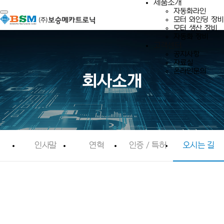
제품소개
자동화라인
Toggle navigation
모터 와인딩 장비
모터 생산 장비
자동화 장비
고객센터
공지사항
자료실
온라인문의
회사소개
인사말
연혁
인증 / 특허
오시는 길